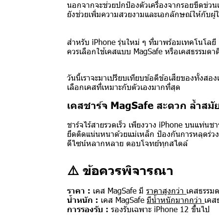
นอกจากจะช่วยปกป้องตัวเครื่องจากรอยขีดข่ว
ยังช่วยเพิ่มความสวยงามและเอกลักษณ์ให้กับผู้ใ
สำหรับ iPhone รุ่นใหม่ ๆ ที่มาพร้อมเทคโนโล
ควรเลือกใช้เคสแบบ MagSafe หรือเคสธรรมดาด
วันนี้เราจะมาเปรียบเทียบข้อดีข้อเสียของทั้งสอง
เลือกเคสที่เหมาะกับตัวเองมากที่สุด
เคสชาร์จ MagSafe สะดวก ล้ำสมั
ชาร์จไร้สายรวดเร็ว เพียงวาง iPhone บนแท่นชา
ยึดติดแน่นหนาด้วยแม่เหล็ก ป้องกันการหลุดร่ว
ดีไซน์หลากหลาย ตอบโจทย์ทุกสไตล์
⚠️ ข้อควรพิจารณา
ราคา :
เคส MagSafe มี
ราคาสูงกว่า
เคสธรรม
น้ำหนัก :
เคส MagSafe
มีน้ำหนักมากกว่า
เคส
การรองรับ :
รองรับเฉพาะ iPhone 12 ขึ้นไป