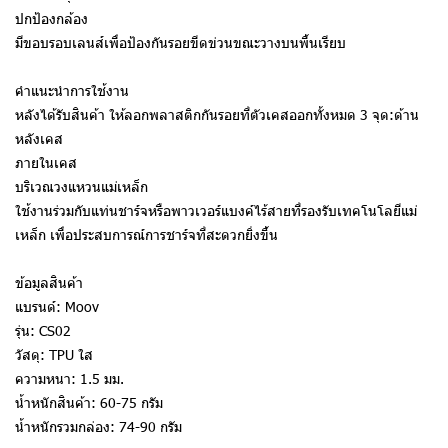
ปกป้องกล้อง
มีขอบรอบเลนส์เพื่อป้องกันรอยขีดข่วนขณะวางบนพื้นเรียบ
คำแนะนำการใช้งาน
หลังได้รับสินค้า ให้ลอกพลาสติกกันรอยที่ตัวเคสออกทั้งหมด 3 จุด:ด้าน
หลังเคส
ภายในเคส
บริเวณวงแหวนแม่เหล็ก
ใช้งานร่วมกับแท่นชาร์จหรือพาวเวอร์แบงค์ไร้สายที่รองรับเทคโนโลยีแม่
เหล็ก เพื่อประสบการณ์การชาร์จที่สะดวกยิ่งขึ้น
ข้อมูลสินค้า
แบรนด์: Moov
รุ่น: CS02
วัสดุ: TPU ใส
ความหนา: 1.5 มม.
น้ำหนักสินค้า: 60-75 กรัม
น้ำหนักรวมกล่อง: 74-90 กรัม