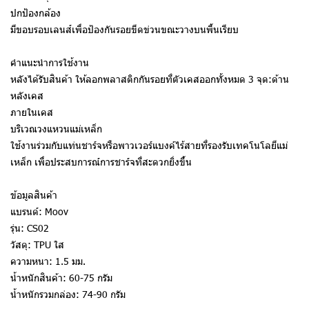
ปกป้องกล้อง
มีขอบรอบเลนส์เพื่อป้องกันรอยขีดข่วนขณะวางบนพื้นเรียบ
คำแนะนำการใช้งาน
หลังได้รับสินค้า ให้ลอกพลาสติกกันรอยที่ตัวเคสออกทั้งหมด 3 จุด:ด้าน
หลังเคส
ภายในเคส
บริเวณวงแหวนแม่เหล็ก
ใช้งานร่วมกับแท่นชาร์จหรือพาวเวอร์แบงค์ไร้สายที่รองรับเทคโนโลยีแม่
เหล็ก เพื่อประสบการณ์การชาร์จที่สะดวกยิ่งขึ้น
ข้อมูลสินค้า
แบรนด์: Moov
รุ่น: CS02
วัสดุ: TPU ใส
ความหนา: 1.5 มม.
น้ำหนักสินค้า: 60-75 กรัม
น้ำหนักรวมกล่อง: 74-90 กรัม