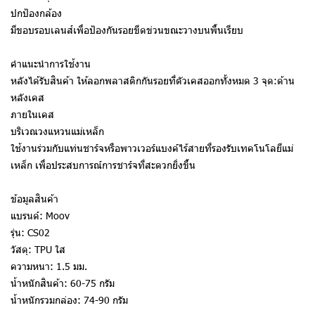
ปกป้องกล้อง
มีขอบรอบเลนส์เพื่อป้องกันรอยขีดข่วนขณะวางบนพื้นเรียบ
คำแนะนำการใช้งาน
หลังได้รับสินค้า ให้ลอกพลาสติกกันรอยที่ตัวเคสออกทั้งหมด 3 จุด:ด้าน
หลังเคส
ภายในเคส
บริเวณวงแหวนแม่เหล็ก
ใช้งานร่วมกับแท่นชาร์จหรือพาวเวอร์แบงค์ไร้สายที่รองรับเทคโนโลยีแม่
เหล็ก เพื่อประสบการณ์การชาร์จที่สะดวกยิ่งขึ้น
ข้อมูลสินค้า
แบรนด์: Moov
รุ่น: CS02
วัสดุ: TPU ใส
ความหนา: 1.5 มม.
น้ำหนักสินค้า: 60-75 กรัม
น้ำหนักรวมกล่อง: 74-90 กรัม