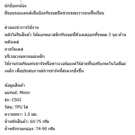
ปกป้องกล้อง
มีขอบรอบเลนส์เพื่อป้องกันรอยขีดข่วนขณะวางบนพื้นเรียบ
คำแนะนำการใช้งาน
หลังได้รับสินค้า ให้ลอกพลาสติกกันรอยที่ตัวเคสออกทั้งหมด 3 จุด:ด้าน
หลังเคส
ภายในเคส
บริเวณวงแหวนแม่เหล็ก
ใช้งานร่วมกับแท่นชาร์จหรือพาวเวอร์แบงค์ไร้สายที่รองรับเทคโนโลยีแม่
เหล็ก เพื่อประสบการณ์การชาร์จที่สะดวกยิ่งขึ้น
ข้อมูลสินค้า
แบรนด์: Moov
รุ่น: CS02
วัสดุ: TPU ใส
ความหนา: 1.5 มม.
น้ำหนักสินค้า: 60-75 กรัม
น้ำหนักรวมกล่อง: 74-90 กรัม