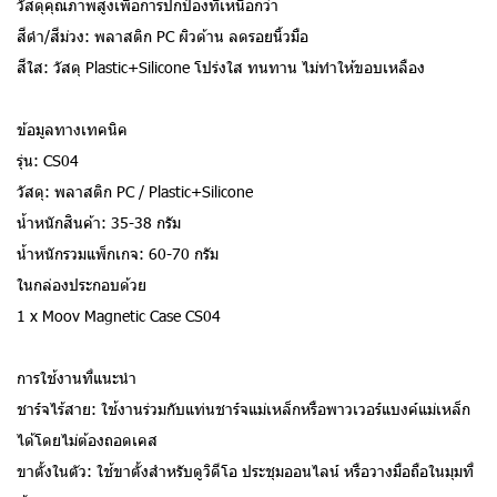
วัสดุคุณภาพสูงเพื่อการปกป้องที่เหนือกว่า
สีดำ/สีม่วง: พลาสติก PC ผิวด้าน ลดรอยนิ้วมือ
สีใส: วัสดุ Plastic+Silicone โปร่งใส ทนทาน ไม่ทำให้ขอบเหลือง
ข้อมูลทางเทคนิค
รุ่น: CS04
วัสดุ: พลาสติก PC / Plastic+Silicone
น้ำหนักสินค้า: 35-38 กรัม
น้ำหนักรวมแพ็กเกจ: 60-70 กรัม
ในกล่องประกอบด้วย
1 x Moov Magnetic Case CS04
การใช้งานที่แนะนำ
ชาร์จไร้สาย: ใช้งานร่วมกับแท่นชาร์จแม่เหล็กหรือพาวเวอร์แบงค์แม่เหล็ก
ได้โดยไม่ต้องถอดเคส
ขาตั้งในตัว: ใช้ขาตั้งสำหรับดูวิดีโอ ประชุมออนไลน์ หรือวางมือถือในมุมที่