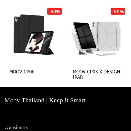
-50%
-50%
MOOV CP06
MOOV CP03 X-DESIGN
IPAD
Moov Thailand | Keep It Smart
เวลาทำการ