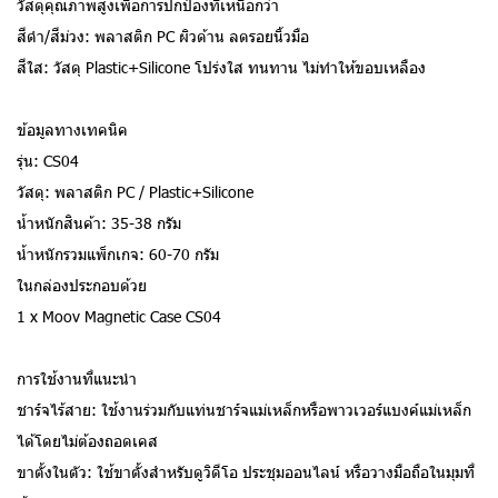
วัสดุคุณภาพสูงเพื่อการปกป้องที่เหนือกว่า
สีดำ/สีม่วง: พลาสติก PC ผิวด้าน ลดรอยนิ้วมือ
สีใส: วัสดุ Plastic+Silicone โปร่งใส ทนทาน ไม่ทำให้ขอบเหลือง
ข้อมูลทางเทคนิค
รุ่น: CS04
วัสดุ: พลาสติก PC / Plastic+Silicone
น้ำหนักสินค้า: 35-38 กรัม
น้ำหนักรวมแพ็กเกจ: 60-70 กรัม
ในกล่องประกอบด้วย
1 x Moov Magnetic Case CS04
การใช้งานที่แนะนำ
ชาร์จไร้สาย: ใช้งานร่วมกับแท่นชาร์จแม่เหล็กหรือพาวเวอร์แบงค์แม่เหล็ก
ได้โดยไม่ต้องถอดเคส
ขาตั้งในตัว: ใช้ขาตั้งสำหรับดูวิดีโอ ประชุมออนไลน์ หรือวางมือถือในมุมที่