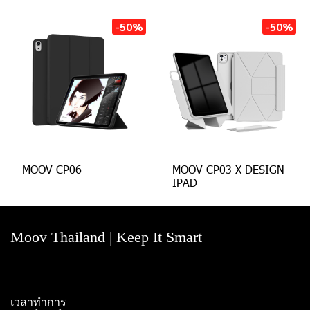
-50%
-50%
MOOV CP06
MOOV CP03 X-DESIGN
IPAD
Moov Thailand | Keep It Smart
เวลาทำการ