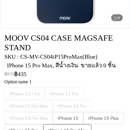
1/9
MOOV CS04 CASE MAGSAFE
STAND
SKU : CS-MV-CS04iP15ProMax(Blue)
IPhone 15 Pro Max, สีน้ำงเงิน
ขายแล้ว 0 ชิ้น
฿435
฿870
Option name 1
IPhone 13 / 14
IPhone 13 Pro
IPhone 13 Pro Max
IPhone 14 Pro
IPhone 14 Pro Max
IPhone 15
IPhone 15 Plus