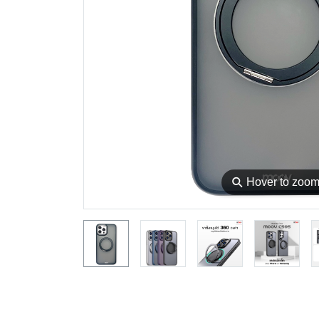
⚲
Hover to zoo