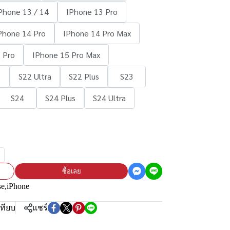
Phone 13 / 14
IPhone 13 Pro
Phone 14 Pro
IPhone 14 Pro Max
 Pro
IPhone 15 Pro Max
S22 Ultra
S22 Plus
S23
S24
S24 Plus
S24 Ultra
ซื้อเลย
se
,
iPhone
เทียบ
แชร์