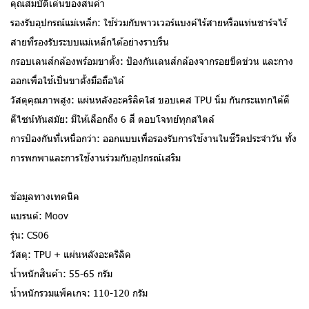
คุณสมบัติเด่นของสินค้า
รองรับอุปกรณ์แม่เหล็ก: ใช้ร่วมกับพาวเวอร์แบงค์ไร้สายหรือแท่นชาร์จไร้
สายที่รองรับระบบแม่เหล็กได้อย่างราบรื่น
กรอบเลนส์กล้องพร้อมขาตั้ง: ป้องกันเลนส์กล้องจากรอยขีดข่วน และกาง
ออกเพื่อใช้เป็นขาตั้งมือถือได้
วัสดุคุณภาพสูง: แผ่นหลังอะคริลิคใส ขอบเคส TPU นิ่ม กันกระแทกได้ดี
ดีไซน์ทันสมัย: มีให้เลือกถึง 6 สี ตอบโจทย์ทุกสไตล์
การป้องกันที่เหนือกว่า: ออกแบบเพื่อรองรับการใช้งานในชีวิตประจำวัน ทั้ง
การพกพาและการใช้งานร่วมกับอุปกรณ์เสริม
ข้อมูลทางเทคนิค
แบรนด์: Moov
รุ่น: CS06
วัสดุ: TPU + แผ่นหลังอะคริลิค
น้ำหนักสินค้า: 55-65 กรัม
น้ำหนักรวมแพ็คเกจ: 110-120 กรัม