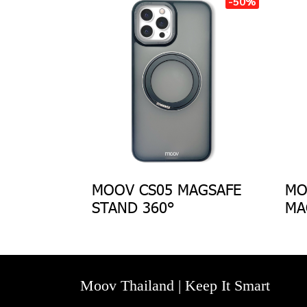
-50%
MOOV CS05 MAGSAFE
MO
STAND 360°
MA
Moov Thailand | Keep It Smart