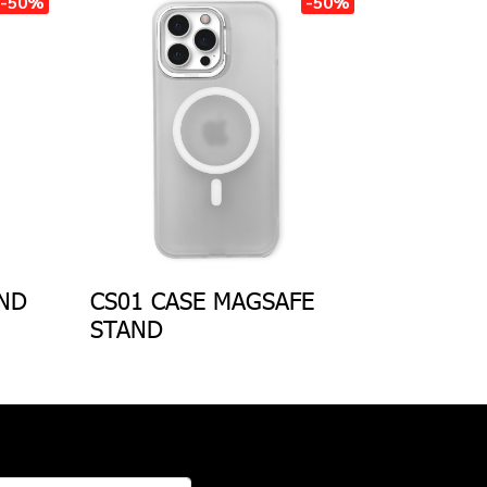
-50%
-50%
ND
CS01 CASE MAGSAFE
STAND