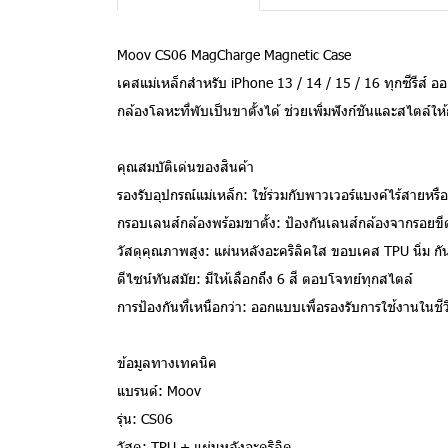
Moov CS06 MagCharge Magnetic Case
เคสแม่เหล็กสำหรับ iPhone 13 / 14 / 15 / 16 ทุกซีรีส์ 
กล้องโลหะที่พับเป็นขาตั้งได้ ช่วยเพิ่มฟังก์ชันและสไตล์ใ
คุณสมบัติเด่นของสินค้า
รองรับอุปกรณ์แม่เหล็ก: ใช้ร่วมกับพาวเวอร์แบงค์ไร้สายหรือ
กรอบเลนส์กล้องพร้อมขาตั้ง: ป้องกันเลนส์กล้องจากรอยขีดข
วัสดุคุณภาพสูง: แผ่นหลังอะคริลิคใส ขอบเคส TPU นิ่ม กั
ดีไซน์ทันสมัย: มีให้เลือกถึง 6 สี ตอบโจทย์ทุกสไตล์
การป้องกันที่เหนือกว่า: ออกแบบเพื่อรองรับการใช้งานในชี
ข้อมูลทางเทคนิค
แบรนด์: Moov
รุ่น: CS06
วัสดุ: TPU + แผ่นหลังอะคริลิค