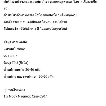
ปกป้องหน้าจอและเลนส์กล้อง:
ขอบยกสูงช่วยลดโอกาสเกิดรอยขีด
ข่วน
ดีไซน์ผิวด้าน:
ลดรอยนิ้วมือ จับถนัดมือ ไม่ลื่นหลุดง่าย
ติดตั้งง่าย:
ขอบเคสนิ่มและยืดหยุ่น สวมใส่ง่าย
สีสันสดใส:
มีให้เลือก 3 สี โดดเด่นในทุกสไตล์
ข้อมูลทางเทคนิค
แบรนด์:
Moov
รุ่น:
CS07
วัสดุ:
TPU (กึ่งใส)
น้ำหนักสินค้า:
30-40 กรัม
น้ำหนักรวมบรรจุภัณฑ์:
50-60 กรัม
อุปกรณ์ในกล่อง
1 x Moov Magnetic Case CS07