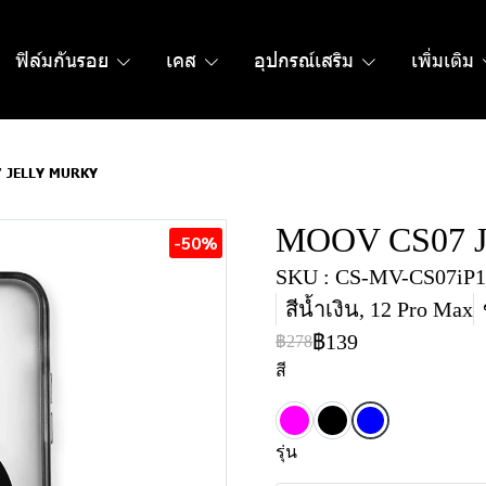
ฟิล์มกันรอย
เคส
อุปกรณ์เสริม
เพิ่มเติม
 JELLY MURKY
MOOV CS07 
-50%
SKU : CS-MV-CS07iP1
สีน้ำเงิน, 12 Pro Max
฿139
฿278
สี
รุ่น