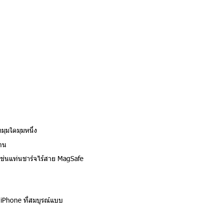
มุมใดมุมหนึ่ง
าน
้น เช่นแท่นชาร์จไร้สาย MagSafe
 iPhone ที่สมบูรณ์แบบ