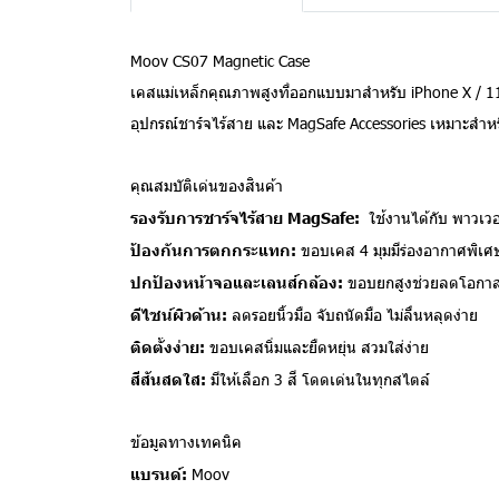
Moov CS07 Magnetic Case
เคสแม่เหล็กคุณภาพสูงที่ออกแบบมาสำหรับ iPhone X / 11 / 1
อุปกรณ์ชาร์จไร้สาย และ MagSafe Accessories เหมาะสำหรั
คุณสมบัติเด่นของสินค้า
รองรับการชาร์จไร้สาย MagSafe:
ใช้งานได้กับ พาวเวอร
ป้องกันการตกกระแทก:
ขอบเคส 4 มุมมีร่องอากาศพิเศ
ปกป้องหน้าจอและเลนส์กล้อง:
ขอบยกสูงช่วยลดโอกาสเ
ดีไซน์ผิวด้าน:
ลดรอยนิ้วมือ จับถนัดมือ ไม่ลื่นหลุดง่าย
ติดตั้งง่าย:
ขอบเคสนิ่มและยืดหยุ่น สวมใส่ง่าย
สีสันสดใส:
มีให้เลือก 3 สี โดดเด่นในทุกสไตล์
ข้อมูลทางเทคนิค
แบรนด์:
Moov