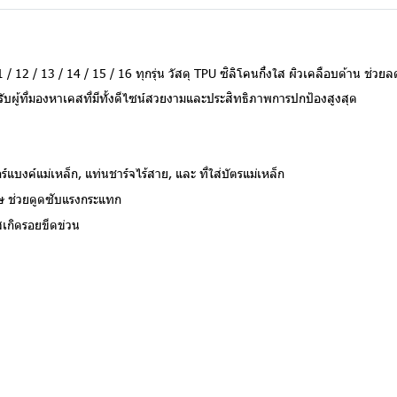
2 / 13 / 14 / 15 / 16 ทุกรุ่น วัสดุ TPU ซิลิโคนกึ่งใส ผิวเคลือบด้าน ช่วยลด
บผู้ที่มองหาเคสที่มีทั้งดีไซน์สวยงามและประสิทธิภาพการปกป้องสูงสุด
์แบงค์แม่เหล็ก, แท่นชาร์จไร้สาย, และ ที่ใส่บัตรแม่เหล็ก
ษ ช่วยดูดซับแรงกระแทก
กิดรอยขีดข่วน