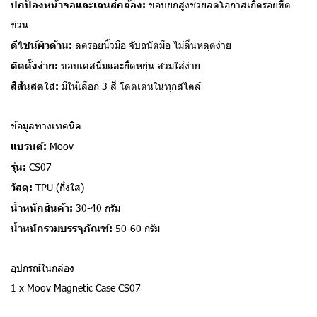
ปกป้องหน้าจอและเลนส์กล้อง:
ขอบยกสูงช่วยลดโอกาสเกิดรอยขีด
ข่วน
ดีไซน์ผิวด้าน:
ลดรอยนิ้วมือ จับถนัดมือ ไม่ลื่นหลุดง่าย
ติดตั้งง่าย:
ขอบเคสนิ่มและยืดหยุ่น สวมใส่ง่าย
สีสันสดใส:
มีให้เลือก 3 สี โดดเด่นในทุกสไตล์
ข้อมูลทางเทคนิค
แบรนด์:
Moov
รุ่น:
CS07
วัสดุ:
TPU (กึ่งใส)
น้ำหนักสินค้า:
30-40 กรัม
น้ำหนักรวมบรรจุภัณฑ์:
50-60 กรัม
อุปกรณ์ในกล่อง
1 x Moov Magnetic Case CS07