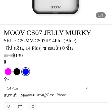
1/8
MOOV CS07 JELLY MURKY
SKU : CS-MV-CS07iP14Plus(Blue)
สีน้ำเงิน, 14 Plus
ขายแล้ว 0 ชิ้น
฿139
฿278
สี
รุ่น
14 Plus
หมวดหมู่:
Case
,
iPhone
แบรนด์:
Moov
แชร์