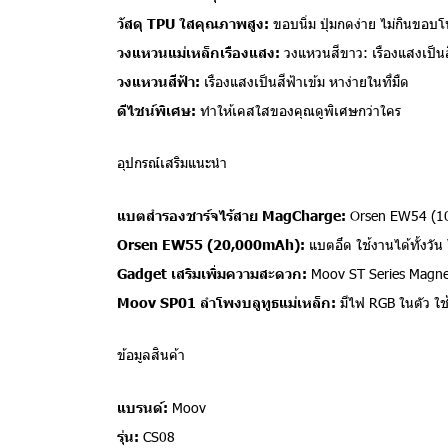
วัสดุ TPU ใสคุณภาพสูง:
ขอบนิ่ม ปุ่มกดง่าย ไม่กินขอบโ
วงแหวนแม่เหล็กเรืองแสง:
วงแหวนสีขาว: เรืองแสงเป็นสี
วงแหวนสีฟ้า:
เรืองแสงเป็นสีฟ้าเข้ม หาง่ายในที่มืด
ดีไซน์พิเศษ:
ทำให้เคสใสของคุณดูพิเศษกว่าใคร
อุปกรณ์เสริมแนะนำ
แบตสำรองชาร์จไร้สาย MagCharge:
Orsen EW54 (10,
Orsen EW55 (20,000mAh):
แบตอึด ใช้งานได้ทั้งวัน
Gadget เสริมเพิ่มความสะดวก:
Moov ST Series Magneti
Moov SP01 ลำโพงบลูทูธแม่เหล็ก:
มีไฟ RGB ในตัว ใช้
ข้อมูลสินค้า
แบรนด์:
Moov
รุ่น:
CS08