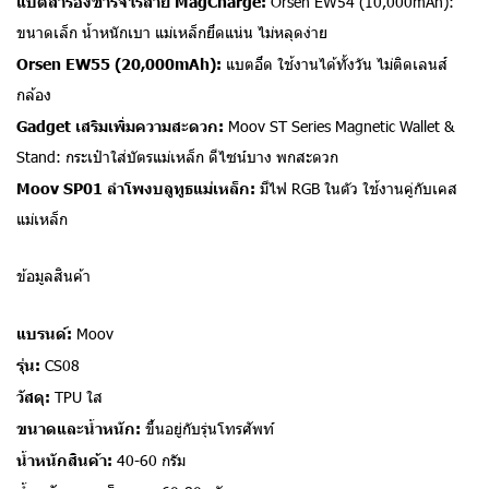
แบตสำรองชาร์จไร้สาย MagCharge:
Orsen EW54 (10,000mAh):
ขนาดเล็ก น้ำหนักเบา แม่เหล็กยึดแน่น ไม่หลุดง่าย
Orsen EW55 (20,000mAh):
แบตอึด ใช้งานได้ทั้งวัน ไม่ติดเลนส์
กล้อง
Gadget เสริมเพิ่มความสะดวก:
Moov ST Series Magnetic Wallet &
Stand: กระเป๋าใส่บัตรแม่เหล็ก ดีไซน์บาง พกสะดวก
Moov SP01 ลำโพงบลูทูธแม่เหล็ก:
มีไฟ RGB ในตัว ใช้งานคู่กับเคส
แม่เหล็ก
ข้อมูลสินค้า
แบรนด์:
Moov
รุ่น:
CS08
วัสดุ:
TPU ใส
ขนาดและน้ำหนัก:
ขึ้นอยู่กับรุ่นโทรศัพท์
น้ำหนักสินค้า:
40-60 กรัม