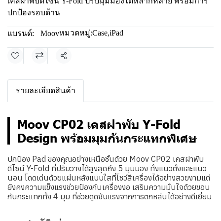
เคสฝาพับดีไซน์ Y-Fold ปรับมุมมองได้หลากหลาย พร้อมการ
ปกป้องรอบด้าน
หมวดหมู่:
Case
,
iPad
แบรนด์:
Moov
แชร์
รายละเอียดสินค้า
Moov CP02 เคสฝาพับ Y-Fold
Design พร้อมมุมกันกระแทกพิเศษ
ปกป้อง Pad ของคุณอย่างเหนือชั้นด้วย
Moov CP02
เคสฝาพับ
ดีไซน์
Y-Fold
ที่ปรับวางได้สูงสุดถึง 5 มุมมอง ทั้งแนวตั้งและแนว
นอน โดดเด่นด้วยแผ่นหลังแบบใสที่โชว์สีเครื่องได้อย่างสวยงามแต่
ยังคงความแข็งแรงช่วยป้องกันเครื่องงอ เสริมความมั่นใจด้วยขอบ
กันกระแทกทั้ง 4 มุม ที่ช่วยดูดซับแรงจากการตกหล่นได้อย่างดีเยี่ยม