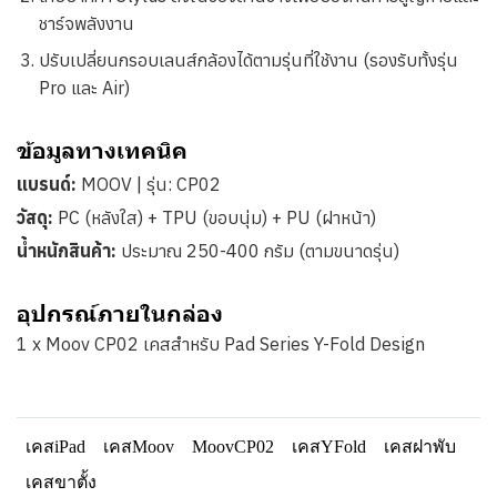
ชาร์จพลังงาน
ปรับเปลี่ยนกรอบเลนส์กล้องได้ตามรุ่นที่ใช้งาน (รองรับทั้งรุ่น
Pro และ Air)
ข้อมูลทางเทคนิค
แบรนด์:
MOOV |
รุ่น:
CP02
วัสดุ:
PC (หลังใส) + TPU (ขอบนุ่ม) + PU (ฝาหน้า)
น้ำหนักสินค้า:
ประมาณ 250-400 กรัม (ตามขนาดรุ่น)
อุปกรณ์ภายในกล่อง
1 x
Moov CP02 เคสสำหรับ Pad Series Y-Fold Design
เคสiPad
เคสMoov
MoovCP02
เคสYFold
เคสฝาพับ
เคสขาตั้ง